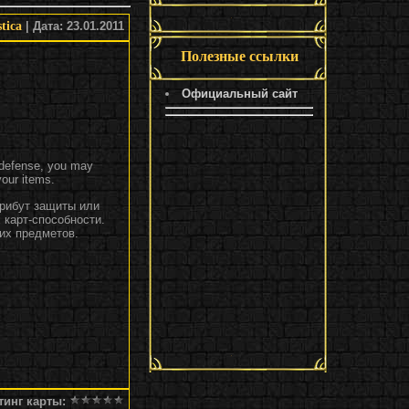
tica
| Дата: 23.01.2011
Полезные ссылки
Официальный сайт
f defense, you may
your items.
трибут защиты или
 карт-способности.
оих предметов.
тинг карты
: