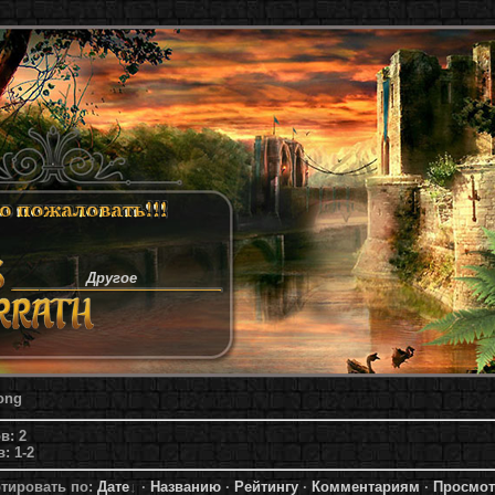
Другое
ong
ов:
2
в:
1-2
тировать по
:
Дате
·
Названию
·
Рейтингу
·
Комментариям
·
Просмо