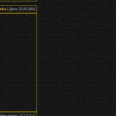
tica
| Дата: 23.01.2011
тинг карты
: