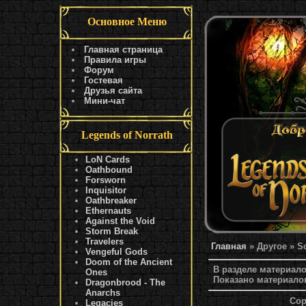
Основное Меню
Главная страница
Правила игры
Форум
Гостевая
Друзья сайта
Мини-чат
Legends of Norrath
LoN Cards
Oathbound
Forsworn
Inquisitor
Oathbreaker
Ethernauts
Against the Void
Storm Break
Travelers
Главная
» Другое » S
Vengeful Gods
Doom of the Ancient
В разделе материал
Ones
Показано материало
Dragonbrood - The
Anarchs
Сор
Legacies