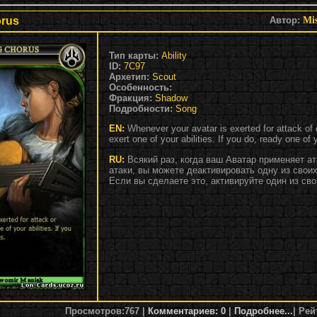
orus
Автор:
Mis
Тип карты:
Ability
ID:
7C97
Архетип:
Scout
Особенность:
Фракция:
Shadow
Подробности:
Song
EN:
Whenever your avatar is exerted for attack o
exert one of your abilities. If you do, ready one of 
RU:
Всякий раз, когда ваш Аватар применяет а
атаки, вы можете деактивировать одну из своих
Если вы сделаете это, активируйте один из св
Просмотров:
767
|
Комментариев: 0
|
Подробнее...
|
Рей