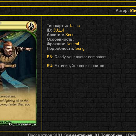
Автор:
Mis
Тип карты:
Tactic
ID:
3U114
Архетип:
Scout
Особенность:
Фракция:
Neutral
Подробности:
Song
EN:
Ready your avatar combatant.
RU:
Активируйте своих юнитов.
Просмотров:
918
|
Комментариев: 0
|
Подробнее...
|
Рей