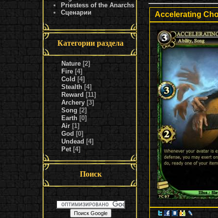
Priestess of the Anarchs
Сценарии
Accelerating Ch
Категории раздела
Nature
[2]
Fire
[4]
Cold
[4]
Stealth
[4]
Reward
[11]
Archery
[3]
Song
[2]
Earth
[0]
Air
[1]
God
[0]
Undead
[4]
Pet
[4]
Поиск