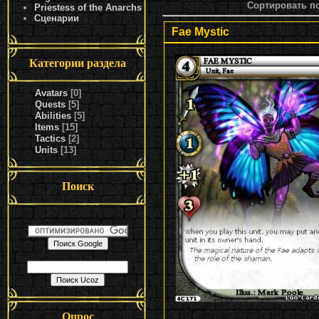
Сортировать п
Priestess of the Anarchs
Сценарии
Fae Mystic
Категории раздела
Avatars
[0]
Quests
[5]
Abilities
[5]
Items
[15]
Tactics
[2]
Units
[13]
Поиск
Опрос