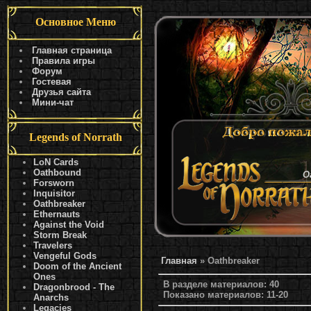
Основное Меню
Главная страница
Правила игры
Форум
Гостевая
Друзья сайта
Мини-чат
Legends of Norrath
LoN Cards
Oathbound
O
Forsworn
Inquisitor
Oathbreaker
Ethernauts
Against the Void
Storm Break
Travelers
Vengeful Gods
Главная
» Oathbreaker
Doom of the Ancient
Ones
В разделе материалов:
40
Dragonbrood - The
Показано материалов:
11-20
Anarchs
Legacies