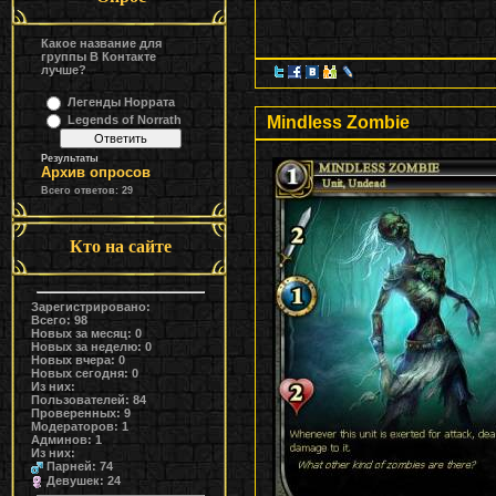
Какое название для
группы В Контакте
лучше?
Легенды Норрата
Mindless Zombie
Legends of Norrath
Результаты
Архив опросов
Всего ответов:
29
Кто на сайте
Зарегистрировано:
Всего: 98
Новых за месяц: 0
Новых за неделю: 0
Новых вчера: 0
Новых сегодня: 0
Из них:
Пользователей: 84
Проверенных: 9
Модераторов: 1
Админов: 1
Из них:
Парней: 74
Девушек: 24